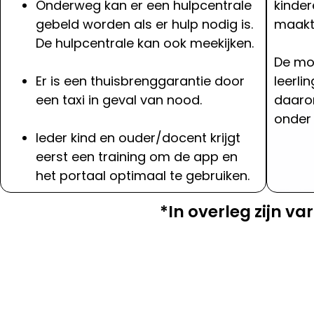
Onderweg kan er een hulpcentrale
kinder
gebeld worden als er hulp nodig is.
maakt 
De hulpcentrale kan ook meekijken.
De mob
Er is een thuisbrenggarantie door
leerli
een taxi in geval van nood.
daaro
onder
Ieder kind en ouder/docent krijgt
eerst een training om de app en
het portaal optimaal te gebruiken.
*In overleg zijn v
Lorem ipsum dolor sit amet, consectetur adipiscing elit. Ut