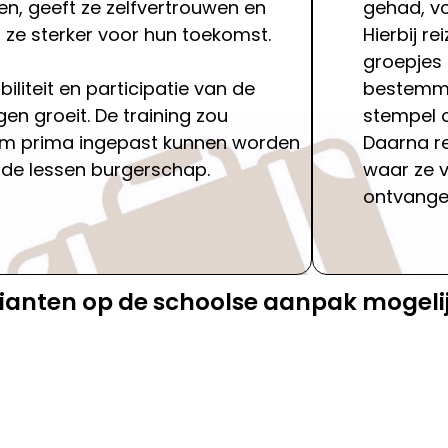
en, geeft ze zelfvertrouwen en
gehad, vo
ze sterker voor hun toekomst.
Hierbij re
groepjes 
iliteit en participatie van de
bestemmi
ngen groeit. De training zou
stempel o
m prima ingepast kunnen worden
Daarna re
 de lessen burgerschap.
waar ze v
ontvange
arianten op de schoolse aanpak mogeli
 elit tellus, luctus nec ullamcorper mattis, pulvinar dapibu