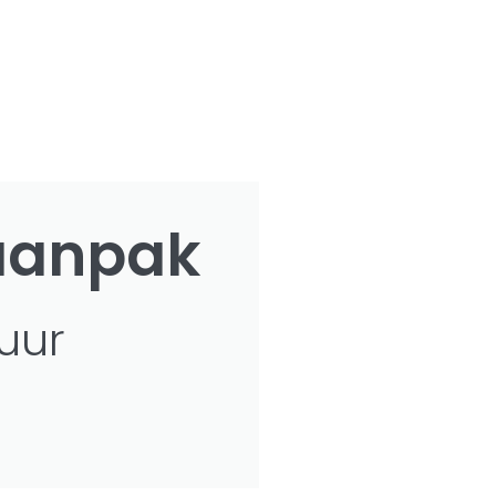
 aanpak
 uur