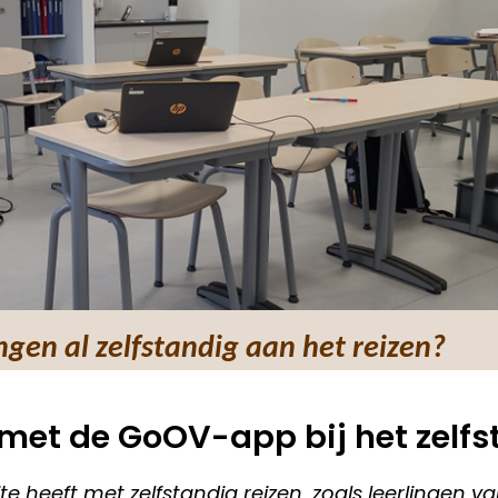
ingen al zelfstandig aan het reizen?
 met de GoOV-app bij het zelfs
heeft met zelfstandig reizen, zoals leerlingen va