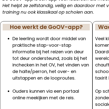
Het helpt ze zelfstandig, veilig en daardoor me
training nu ook klassikaal op scholen aan.
Hoe werkt de GoOV-app?
Waa
De leerling wordt door middel van
Veel k
praktische stap-voor-stap
komen 
informatie bij het reizen van deur
Daardo
tot deur ondersteund, zoals bij het
wereld
inchecken in het OV, het vinden van
chauff
de halte/perron, het over- en
school
uitstappen en de looproutes.
taxirit
Ouders kunnen via een portaal
Op sch
online meekijken met de reis.
zonder
social