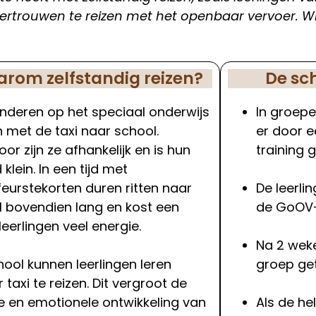
t vertrouwen te reizen met het openbaar vervoer.
rom zelfstandig reizen?
De sc
inderen op het speciaal onderwijs
In groepe
met de taxi naar school.
er door 
or zijn ze afhankelijk en is hun
training 
 klein. In een tijd met
eurstekorten duren ritten naar
De leerli
 bovendien lang en kost een
de GoOV-
 leerlingen veel energie.
Na 2 wek
ool kunnen leerlingen leren
groep get
 taxi te reizen. Dit vergroot de
e en emotionele ontwikkeling van
Als de hel