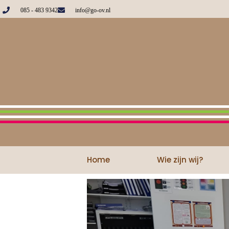
085 - 483 9342
info@go-ov.nl
Home
Wie zijn wij?