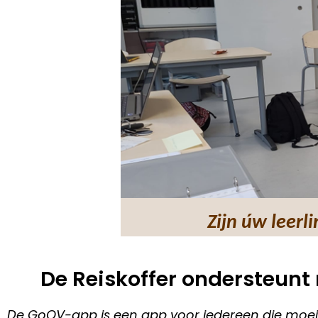
Zijn úw leerl
De Reiskoffer ondersteunt
De GoOV-app is een app voor iedereen die moeite 