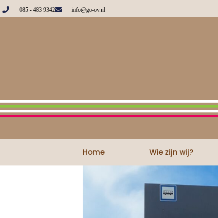
085 - 483 9342
info@go-ov.nl
Home
Wie zijn wij?