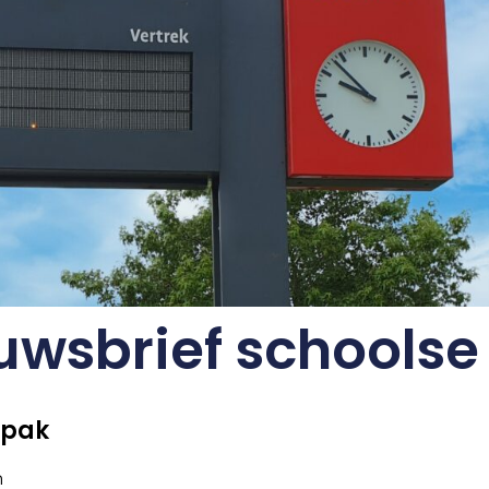
euwsbrief schools
npak
n